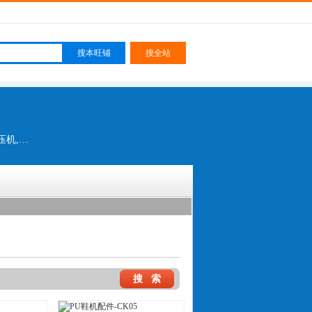
PU鞋机配件,内外撑臺,喷胶盘,前后帮机扫刀,扫刀套,裁断机配件-CK21,定型机 二手鞋机,橡胶桶,水压机,压底机 二手鞋机,二手鞋机,橡胶盘