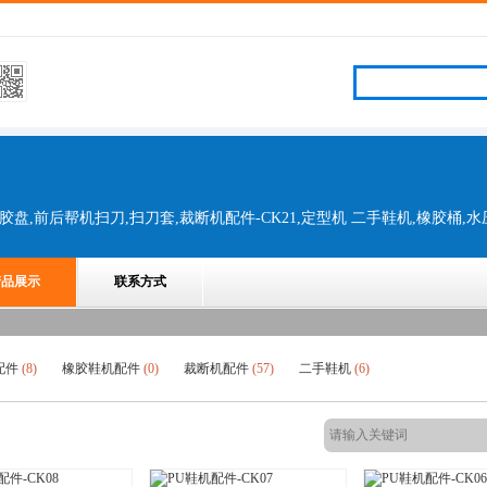
产品展示
联系方式
配件
(8)
橡胶鞋机配件
(0)
裁断机配件
(57)
二手鞋机
(6)