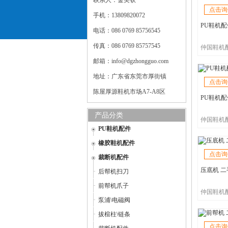
联系人：金美钦
点击询
手机：13809820072
PU鞋机配件
电话：086 0769 85756545
传真：086 0769 85757545
仲国鞋机
邮箱：info@dgzhongguo.com
地址：广东省东莞市厚街镇
点击询
陈屋厚源鞋机市场A7-A8区
PU鞋机配件
产品分类
仲国鞋机
PU鞋机配件
橡胶鞋机配件
点击询
裁断机配件
压底机 
后帮机扫刀
前帮机爪子
仲国鞋机
泵浦\电磁阀
拔楦柱\链条
点击询